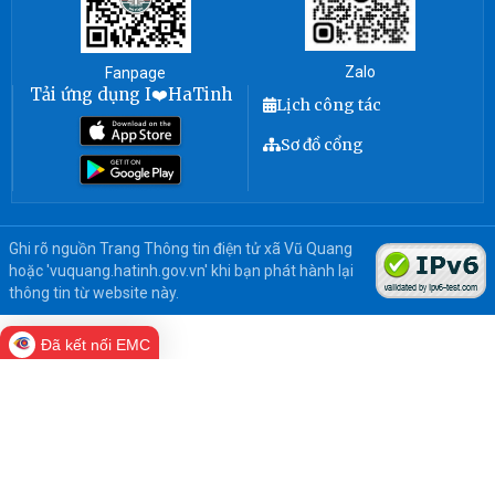
Zalo
Fanpage
Tải ứng dụng I❤️HaTinh
Lịch công tác
Sơ đồ cổng
Ghi rõ nguồn Trang Thông tin điện tử xã Vũ Quang
hoặc 'vuquang.hatinh.gov.vn' khi bạn phát hành lại
thông tin từ website này.
Đã kết nối EMC