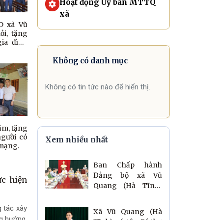
Hoạt động Ủy ban MTTQ
xã
D xã Vũ
i, tặng
ia đình
gười có
 mạnh.
Không có danh mục
Không có tin tức nào để hiển thị.
ăm, tặng
người có
Xem nhiều nhất
 mạng.
Ban Chấp hành
Đảng bộ xã Vũ
ực hiện
Quang (Hà Tĩnh)
họp cho ý kiến về
phương án sắp xếp
 tác xây
Xã Vũ Quang (Hà
tổ chức Đảng và
ng hướng,