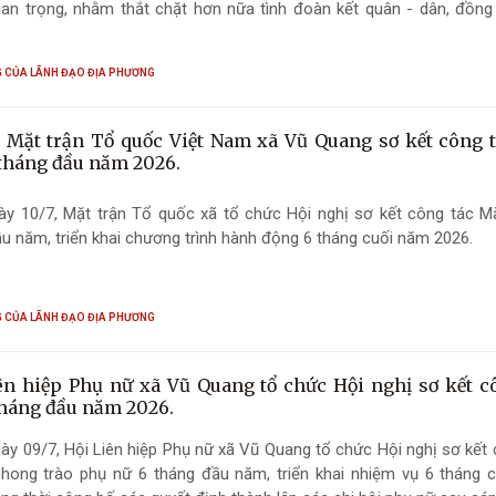
an trọng, nhằm thắt chặt hơn nữa tình đoàn kết quân - dân, đồng 
cho các hoạt động phối hợp, hỗ trợ lẫn nhau trong công tác giáo d
n quốc phòng toàn dân vững mạnh ngay từ cơ sở.
 CỦA LÃNH ĐẠO ĐỊA PHƯƠNG
 Mặt trận Tổ quốc Việt Nam xã Vũ Quang sơ kết công 
 tháng đầu năm 2026.
ày 10/7, Mặt trận Tổ quốc xã tổ chức Hội nghị sơ kết công tác Mặ
u năm, triển khai chương trình hành động 6 tháng cuối năm 2026.
 CỦA LÃNH ĐẠO ĐỊA PHƯƠNG
ên hiệp Phụ nữ xã Vũ Quang tổ chức Hội nghị sơ kết c
tháng đầu năm 2026.
ày 09/7, Hội Liên hiệp Phụ nữ xã Vũ Quang tổ chức Hội nghị sơ kết
phong trào phụ nữ 6 tháng đầu năm, triển khai nhiệm vụ 6 tháng 