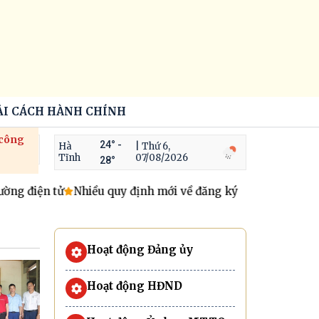
ẢI CÁCH HÀNH CHÍNH
 công
24° -
Hà
| Thứ 6,
Tĩnh
07/08/2026
28°
 điện tử
Nhiều quy định mới về đăng ký cư trú người dân cầ
Hoạt động Đảng ủy
Hoạt động HĐND