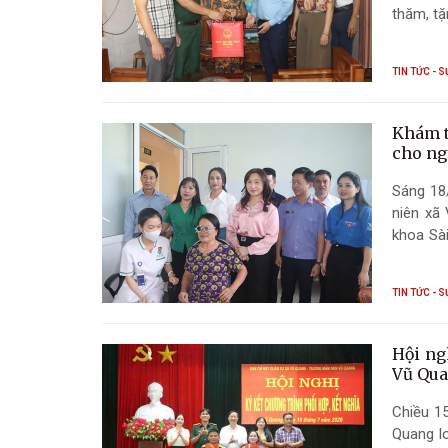
thăm, tặ
TIN TỨC - S
Khám t
cho ng
Sáng 18
niên xã
khoa Sà
miễn phí
người ca
TIN TỨC - S
Hội ng
Vũ Qua
Chiều 1
Quang lo