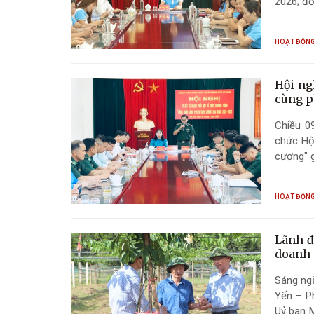
2026; đồ
chỉ định
HOẠT ĐỘNG
Hội ng
cùng p
Chiều 0
chức Hộ
cương" g
HOẠT ĐỘNG
Lãnh đ
doanh 
Sáng ngà
Yến – P
Uỷ ban M