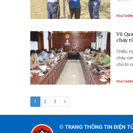
kinh do
Kinh tế;
HOẠT ĐỘNG
Vũ Qua
cháy r
Chiều n
cháy rừn
chủ trì 
HOẠT ĐỘNG
1
2
3
>
©
TRANG THÔNG TIN ĐIỆN T