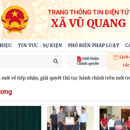
TRANG THÔNG TIN ĐIỆN TỬ
XÃ VŨ QUANG
THIỆU
TIN TỨC - SỰ KIỆN
PHỔ BIẾN PHÁP LUẬT
C
Lịch
Giới thiệu
Chính quyền
tác
về tiếp nhận, giải quyết thủ tục hành chính trên môi trường
ương