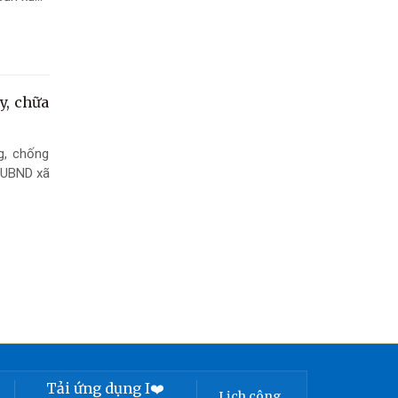
ện Phòng
y, chữa
g, chống
 UBND xã
Tải ứng dụng I❤️
Lịch công