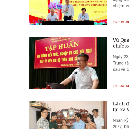
nhiệm v
đốc Vườ
Giám đố
TIN TỨC - S
Vườn Quố
Vũ Qua
chức x
Ngày 23
Trung tâ
sâu về c
xếp.
TIN TỨC - S
Lãnh đ
tại xã
Nhân kỷ
20/7, Đ