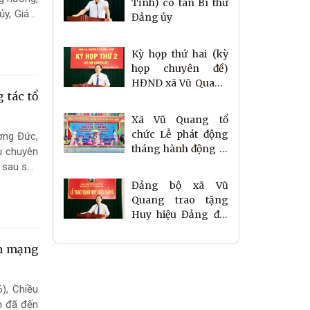
Tĩnh) có tân Bí thư
nhân sự Bí thư,
ủy, Giám
Đảng ủy
Trưởng ban Công
 ủy, Phó
tác Mặt trận, Thôn
Giám đốc
trưởng và An ninh
Kỳ họp thứ hai (kỳ
cơ sở, thôn đội
họp chuyên đề)
trưởng sau sáp
HĐND xã Vũ Quang
 tác tổ
nhập thôn.
khóa II, nhiệm kỳ
2026 – 2031.
Xã Vũ Quang tổ
chức Lễ phát động
ợng Đức,
tháng hành động vì
ụ chuyên
trẻ em năm 2026 với
 sau sắp
chủ đề “Trẻ em
Đảng bộ xã Vũ
hạnh phúc, an toàn,
Quang trao tặng
vững bước trong kỷ
Huy hiệu Đảng đợt
nguyên số”
19/05 và giao ban
công tác xây dựng
ch mạng
Đảng tháng 5/2026
), Chiều
h đã đến