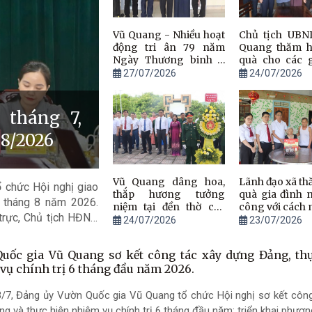
Vũ Quang - Nhiều hoạt
Chủ tịch UBN
động tri ân 79 năm
Quang thăm hỏ
Ngày Thương binh -
quà cho các g
Liệt sĩ
chính sách, n
27/07/2026
24/07/2026
công với cách
 tháng 7,
 8/2026
Vũ Quang dâng hoa,
Lãnh đạo xã th
 chức Hội nghị giao
thắp hương tưởng
quà gia đình 
ụ tháng 8 năm 2026.
niệm tại đền thờ các
công với cách
trực, Chủ tịch HĐND
anh hùng liệt sĩ và
24/07/2026
23/07/2026
tượng đài Phan Đình
 Ban XD Đảng chủ trì
Phùng cùng nghĩa
uốc gia Vũ Quang sơ kết công tác xây dựng Đảng, th
quân.
vụ chính trị 6 tháng đầu năm 2026.
3/7, Đảng ủy Vườn Quốc gia Vũ Quang tổ chức Hội nghị sơ kết công
g và thực hiện nhiệm vụ chính trị 6 tháng đầu năm; triển khai phươ