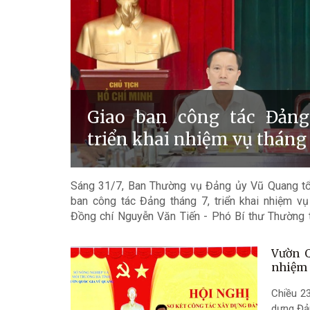
Giao ban công tác Đảng
triển khai nhiệm vụ tháng
Sáng 31/7, Ban Thường vụ Đảng ủy Vũ Quang tổ
ban công tác Đảng tháng 7, triển khai nhiệm v
Đồng chí Nguyễn Văn Tiến - Phó Bí thư Thường 
xã; đồng chí Lê Thị Ngọc Chiến - UVBTV, Trưởng
hội nghị.
Vườn Q
nhiệm 
Chiều 2
dựng Đản