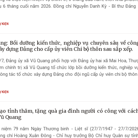
ụ 6 tháng cuối năm 2026. Đồng chí Nguyễn Danh Kỳ - Bí thư Đảng 
n Quốc gia Vũ Quang; đồng chí Nguyễn Tiến Đàm - Phó Bí thư Đảng
c Vườn Quốc gia Vũ Quang và đồng chí Thái Cảnh Toàn - Phó 
Ự KIỆN
c gia Vũ Quang chủ trì hội nghị.
ng: Bồi dưỡng kiến thức, nghiệp vụ chuyên sâu về công
ây dựng Đảng cho cấp ủy viên Chi bộ thôn sau sắp xếp.
/7, Đảng ủy xã Vũ Quang phối hợp với Đảng ủy hai xã Mai Hoa, Thư
m chính trị xã Vũ Quang tổ chức lớp bồi dưỡng kiến thức, nghiệp v
ông tác tổ chức xây dựng Đảng cho đội ngũ cấp ủy viên chi bộ thôn
Ự KIỆN
ạo tỉnh thăm, tặng quà gia đình người có công với cá
 Vũ Quang
 niệm 79 năm Ngày Thương binh - Liệt sĩ (27/7/1947 - 27/7/2026
ồng chí Hoàng Xuân Đông - Chỉ huy trưởng Bộ Chỉ huy Quân sự tỉn