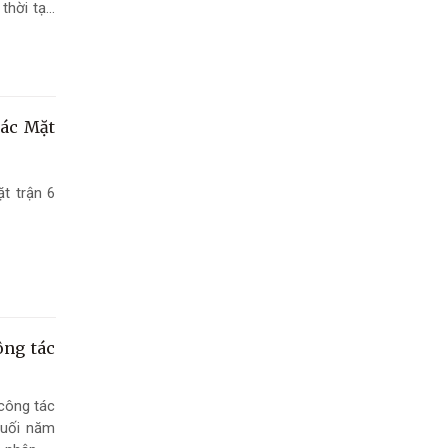
thời tạo
ục và xây
tác Mặt
t trận 6
ông tác
 công tác
cuối năm