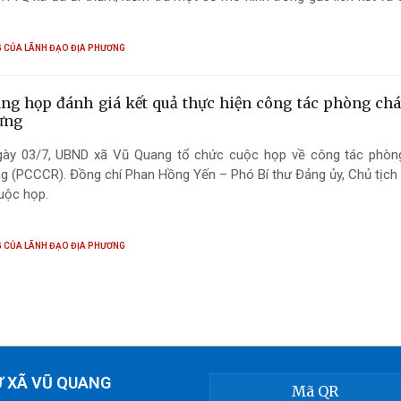
anh tiêu biểu trên địa bàn. Tham gia đoàn có các đồng chí đại di
 Quân sự xã và Trung tâm dịch vụ tổng hợp xã.
 CỦA LÃNH ĐẠO ĐỊA PHƯƠNG
ng họp đánh giá kết quả thực hiện công tác phòng chá
ừng
gày 03/7, UBND xã Vũ Quang tổ chức cuộc họp về công tác phòn
g (PCCCR). Đồng chí Phan Hồng Yến – Phó Bí thư Đảng ủy, Chủ tịch
cuộc họp.
 CỦA LÃNH ĐẠO ĐỊA PHƯƠNG
Ử XÃ VŨ QUANG
Mã QR