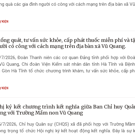
ng quà các gia đình người có công với cách mạng trên địa bàn xã V
Ự KIỆN
ổng quát, tư vấn sức khỏe, cấp phát thuốc miễn phí và t
ười có công với cách mạng trên địa bàn xã Vũ Quang.
/7/2026, Đoàn Thanh niên các cơ quan Đảng tỉnh phối hợp với Đo
 Vũ Quang, Chi đoàn Viện Kiểm sát nhân dân tỉnh Hà Tĩnh và Bệnh
i Gòn Hà Tĩnh tổ chức chương trình khám, tư vấn sức khỏe, cấp ph
 và tặng quà cho các đối tượng chính sách, người có hoàn cảnh khó
o tuổi trên địa bàn xã Vũ Quang.
Ự KIỆN
hị ký kết chương trình kết nghĩa giữa Ban Chỉ huy Quâ
ng với Trường Mầm non Vũ Quang
5/7/2026, Chỉ huy Quân sự (CHQS) xã đã phối hợp với Trường Mầ
ng trọng tổ chức Hội nghị ký kết hoạt động kết nghĩa. Đây là sự k