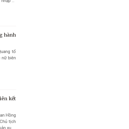
p nhập và
ng hành
Quang tổ
 nữ biên
iên kết
han Hồng
Chủ tịch
sản xuất,