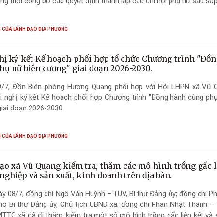
ng thời công bố các quyết định thành lập các chi hội phụ nữ sau sá
 Chi hội trưởng nhiệm kỳ 2025 -2030.
 CỦA LÃNH ĐẠO ĐỊA PHƯƠNG
hị ký kết Kế hoạch phối hợp tổ chức Chương trình "Đồ
hụ nữ biên cương" giai đoạn 2026-2030.
9/7, Đồn Biên phòng Hương Quang phối hợp với Hội LHPN xã Vũ 
i nghị ký kết Kế hoạch phối hợp Chương trình "Đồng hành cùng phụ
iai đoạn 2026-2030.
 CỦA LÃNH ĐẠO ĐỊA PHƯƠNG
ạo xã Vũ Quang kiểm tra, thăm các mô hình trồng gấc l
nghiệp và sản xuất, kinh doanh trên địa bàn.
y 08/7, đồng chí Ngô Văn Huỳnh – TUV, Bí thư Đảng ủy; đồng chí P
hó Bí thư Đảng ủy, Chủ tịch UBND xã; đồng chí Phan Nhật Thành – 
TTQ xã đã đi thăm, kiểm tra một số mô hình trồng gấc liên kết và 