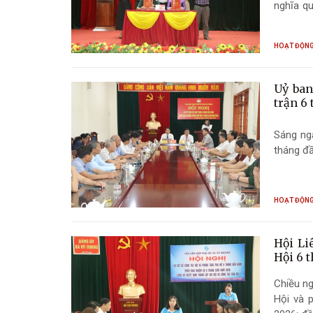
nghĩa qu
tiền đề 
dựng nề
HOẠT ĐỘNG
Uỷ ban
trận 6
Sáng ng
tháng đầ
HOẠT ĐỘNG
Hội Li
Hội 6 
Chiều ng
Hội và 