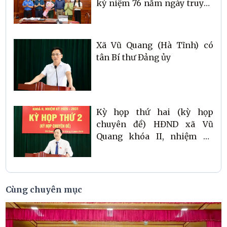
kỷ niệm 76 năm ngày truyền
thống lực lượng TNXP Việt
Nam và sơ kết công tác Hội 6
tháng đầu năm 2026.
Xã Vũ Quang (Hà Tĩnh) có
tân Bí thư Đảng ủy
Kỳ họp thứ hai (kỳ họp
chuyên đề) HĐND xã Vũ
Quang khóa II, nhiệm kỳ
2026 – 2031.
Cùng chuyên mục