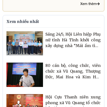
Xem thêm
Xem nhiều nhất
Sáng 24/5, Hội Liên hiệp Phụ
nữ tỉnh Hà Tĩnh khởi công
xây dựng nhà “Mái ấm tình
thương” cho hội viên Hội
Phụ nữ có hoàn cảnh khó
khăn tại xã Vũ Quang
80 cán bộ, công chức, viên
chức xã Vũ Quang, Thượng
Đức, Mai Hoa và Kim Hoa
tham dự tập huấn kỹ năng
số và ứng dụng công dân số
Hà Tĩnh (i-HaTinh)
Hội Cựu Thanh niên xung
phong xã Vũ Quang tổ chức