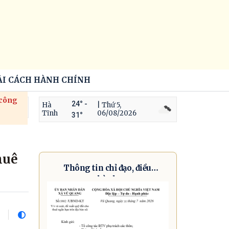
ẢI CÁCH HÀNH CHÍNH
 công
24° -
Hà
| Thứ 5,
Tĩnh
06/08/2026
31°
huê
Thông tin chỉ đạo, điều
hành