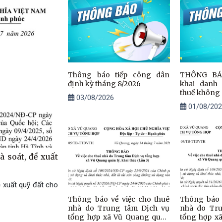
Thông báo tiếp công dân
THÔNG BÁO
định kỳ tháng 8/2026
khai danh
thuế không 
03/08/2026
chỉ đã đăn
01/08/202
thuế ngừ
nhưng chưa
tục chấm dứ
thuế trên
Quang.
 soát, đề xuất
 xuất quỹ đất cho
Thông báo về việc cho thuê
Thông báo 
nhà do Trung tâm Dịch vụ
nhà do Tr
tổng hợp xã Vũ Quang quản
tổng hợp x