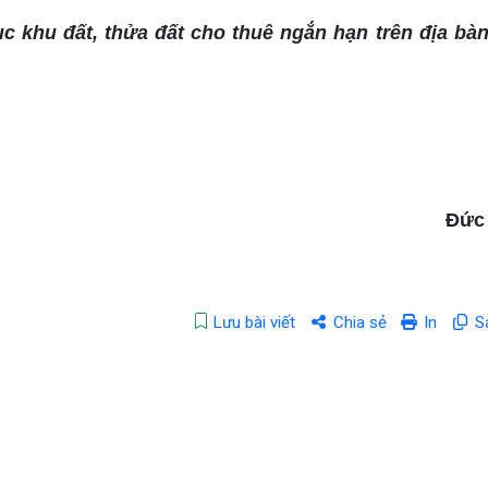
 khu đất, thửa đất cho thuê ngắn hạn trên địa bà
Đức
Lưu bài viết
Chia sẻ
In
S