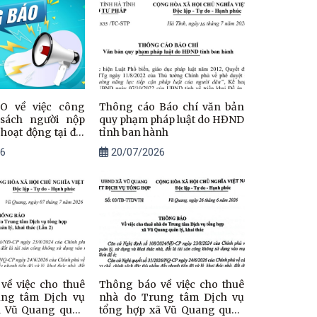
 về việc công
Thông cáo Báo chí văn bản
 sách người nộp
quy phạm pháp luật do HĐND
hoạt động tại địa
tỉnh ban hành
g ký; người nộp
6
20/07/2026
ng hoạt động
 hoàn thành thủ
t hiệu lực mã số
 địa bàn xã Vũ
về việc cho thuê
Thông báo về việc cho thuê
ung tâm Dịch vụ
nhà do Trung tâm Dịch vụ
ã Vũ Quang quản
tổng hợp xã Vũ Quang quản