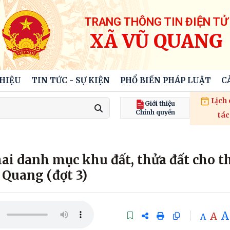
TRANG THÔNG TIN ĐIỆN TỬ
XÃ VŨ QUANG
THIỆU
TIN TỨC - SỰ KIỆN
PHỔ BIẾN PHÁP LUẬT
C
Lịch
Giới thiệu
Chính quyền
tác
ai danh mục khu đất, thửa đất cho t
 Quang (đợt 3)
A
A
A