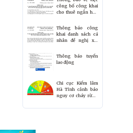
thác
công bố công khai
cho thuê ngắn hạn
đối với các khu đất là
trụ sở làm việc dôi
Thông báo công
dư sau sắp xếp đơn
khai danh sách cá
vị hành chính trên
nhân đề nghị xét
địa bàn xã Vũ
tặng, truy tặng
Quang, tỉnh Hà
"Huy chương
Tĩnh
Thông báo tuyển
Thanh niên xung
lao động
phong vẻ vang"
Chi cục Kiểm lâm
Hà Tĩnh cảnh báo
nguy cơ cháy rừng
cấp cực kỳ nguy
hiểm