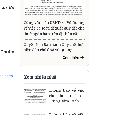
n xã Vũ
Công văn của UBND xã Vũ Quang
về việc rà soát, đề xuất quỹ đất cho
thuê ngắn hạn trên địa bàn xã.
Quyết định Ban hành Quy chế thực
hiện dân chủ ở xã Vũ Quang
 Thuận
Xem thêm
ao chép
Xem nhiều nhất
Thông báo về việc
cho thuê nhà do
Trung tâm Dịch vụ
tổng hợp xã Vũ
Quang quản lý, khai
Thông báo về việc